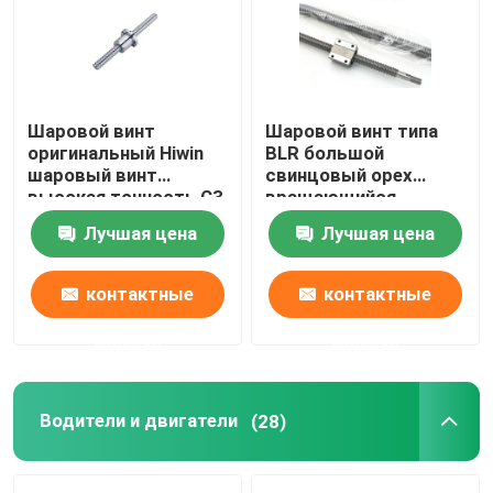
Наша фабрика
Шаровой винт
Шаровой винт типа
контроль качества
оригинальный Hiwin
BLR большой
шаровый винт
свинцовый орех
высокая точность C3
вращающийся
контактные данные
C5 C0 шаровый винт
валяющийся
Лучшая цена
Лучшая цена
шаровый винт,
точный шаровый
Новости
винт и валяющийся
контактные
контактные
шаровый винт.
данные
данные
Офисный принтер
Электронные компоненты
Водители и двигатели
(28)
Компонент коробки передач на шаровой винт