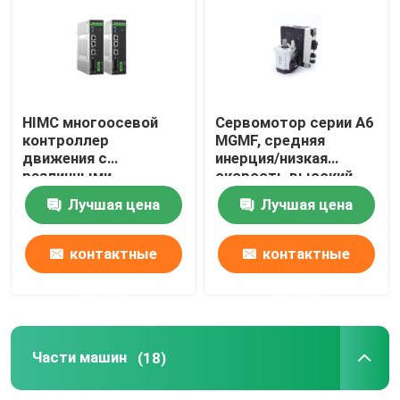
Водители и двигатели
Части машин
HIMC многоосевой
Сервомотор серии A6
контроллер
MGMF, средняя
движения с
инерция/низкая
Линейное руководство
различными
скорость высокий
программами для
крутящий момент, тип
Лучшая цена
Лучшая цена
удовлетворения
соединителя,
Пневматический элемент
потребностей
надежная работа.
промышленных
контактные
контактные
приложений.
Офисные колёса
данные
данные
ПКБ-карта
Части машин
(18)
Сцепление