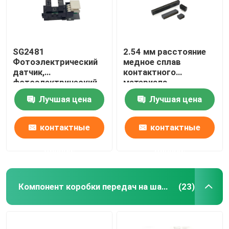
SG2481
2.54 мм расстояние
Фотоэлектрический
медное сплав
датчик,
контактного
фотоэлектрический
материала
переключатель,
Автобусный слот с
Лучшая цена
Лучшая цена
противоположный
180° согнутой ноги
фотоэлектрический
Золотой пальцем
индуктор,
розетки
контактные
контактные
инфракрасный
индукционный
данные
данные
переключатель
Главная страница
Компонент коробки передач на шаровой винт
(23)
Продукция
О Компании