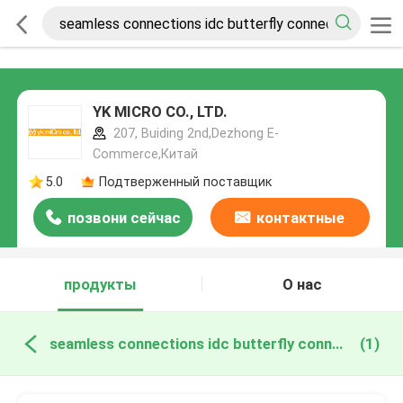
YK MICRO CO., LTD.
207, Buiding 2nd,Dezhong E-
Commerce,Китай
5.0
Подтверженный поставщик
позвони сейчас
контактные
данные
продукты
О нас
seamless connections idc butterfly connector онлайн производство
(1)