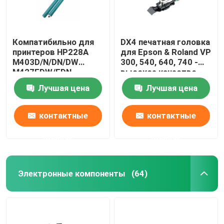
Компатибильно для
DX4 печатная головка
принтеров HP228A
для Epson & Roland VP
M403D/N/DN/DW
300, 540, 640, 740 -
M427FDW/FDN
высокое качество
Лучшая цена
Лучшая цена
контактные
контактные
данные
данные
Электронные компоненты
(64)